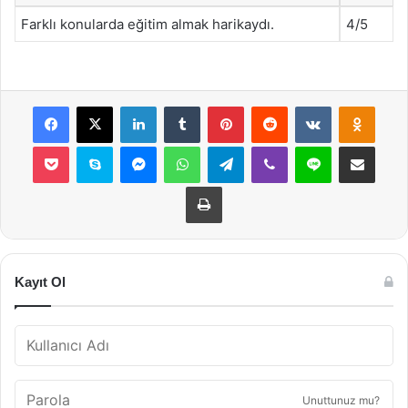
Farklı konularda eğitim almak harikaydı.
4/5
Facebook
X
LinkedIn
Tumblr
Pinterest
Reddit
VKontakte
Odnok
Pocket
Skype
Messenger
WhatsApp
Telegram
Viber
Line
E-Posta ile payla
Yazdır
Kayıt Ol
Unuttunuz mu?