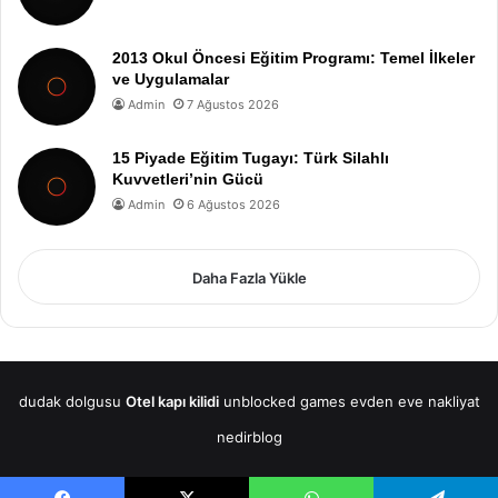
2013 Okul Öncesi Eğitim Programı: Temel İlkeler
ve Uygulamalar
Admin
7 Ağustos 2026
15 Piyade Eğitim Tugayı: Türk Silahlı
Kuvvetleri’nin Gücü
Admin
6 Ağustos 2026
Daha Fazla Yükle
dudak dolgusu
Otel kapı kilidi
unblocked games
evden eve nakliyat
nedirblog