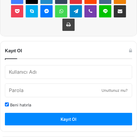
Pocket
Skype
Messenger
WhatsApp
Telegram
Viber
Line
E-Posta ile payla
Yazdır
Kayıt Ol
Unuttunuz mu?
Beni hatırla
Kayıt Ol