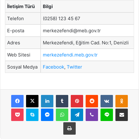
İletişim Türü
Bilgi
Telefon
(0258) 123 45 67
E-posta
merkezefendi@meb.gov.tr
Adres
Merkezefendi, Eğitim Cad. No:1, Denizli
Web Sitesi
merkezefendi.meb.gov.tr
Sosyal Medya
Facebook
,
Twitter
Facebook
X
LinkedIn
Tumblr
Pinterest
Reddit
VKontakte
Odnok
Pocket
Skype
Messenger
WhatsApp
Telegram
Viber
Line
E-Posta ile payla
Yazdır