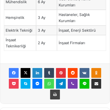
Mühendislik
6 Ay
Kurumları
Hastaneler, Sağlık
Hemşirelik
3 Ay
Kurumları
Elektrik Tekniği
3 Ay
İnşaat, Enerji Sektörü
İnşaat
2 Ay
İnşaat Firmaları
Teknikerliği
Facebook
X
LinkedIn
Tumblr
Pinterest
Reddit
VKontakte
Odnok
Pocket
Skype
Messenger
WhatsApp
Telegram
Viber
Line
E-Posta ile payla
Yazdır