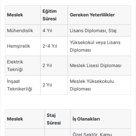
Eğitim
Meslek
Gereken Yeterlilikler
Süresi
Mühendislik
4 Yıl
Lisans Diploması, Staj
Yüksekokul veya Lisans
Hemşirelik
2-4 Yıl
Diploması
Elektrik
2 Yıl
Meslek Lisesi Diploması
Tekniği
İnşaat
Meslek Yüksekokulu
2 Yıl
Teknikerliği
Diploması
Staj
Meslek
İş Olanakları
Süresi
Özel Sektör, Kamu