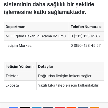
sisteminin daha sağlıklı bir şekilde
işlemesine katkı sağlamaktadır.
Departman
Telefon Numarası
Milli Eğitim Bakanlığı Atama Bölümü
0 (312) 123 45 67
İletişim Merkezi
0 (850) 123 45 67
İletişim Yöntemi
Detaylar
Telefon
Doğrudan iletişim imkanı sağlar.
E-posta
Yazılı bilgi talepleri için kullanılabilir.
Facebook
X
LinkedIn
Tumblr
Pinterest
Reddit
VKontakte
Odnok