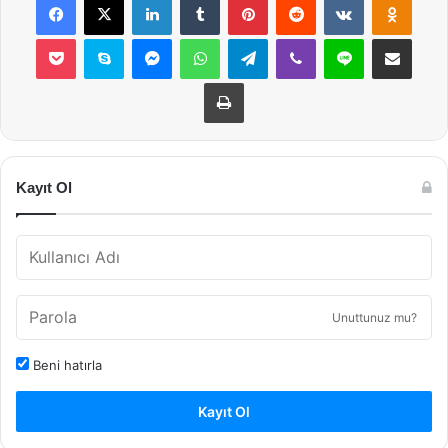
Pocket
Skype
Messenger
WhatsApp
Telegram
Viber
Line
E-Posta ile payla
Yazdır
Kayıt Ol
Unuttunuz mu?
Beni hatırla
Kayıt Ol