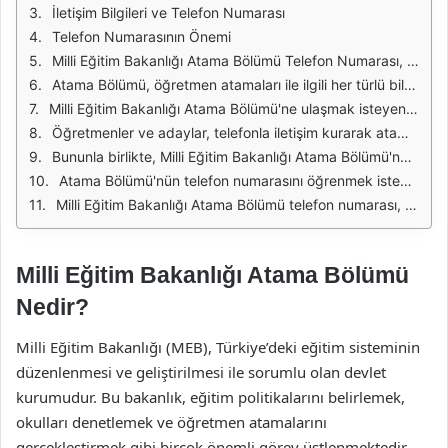
İletişim Bilgileri ve Telefon Numarası
Telefon Numarasının Önemi
Milli Eğitim Bakanlığı Atama Bölümü Telefon Numarası, Türkiye'deki eğitim sistemi içerisinde kritik bir rol oynamaktadır. Bu bölüm, öğretmen atamaları, eğitim kadrosunun düzenlenmesi ve eğitim politikalarının uygulanması ile ilgili önemli görevleri üstlenmektedir. Atama süreci, öğretmenlerin kariyerleri ve eğitim kalitesi açısından büyük bir etki yaratmaktadır. Bu nedenle, Milli Eğitim Bakanlığı Atama Bölümü'nün iletişim bilgileri, öğretmenler ve eğitim camiası için son derece önemlidir.
Atama Bölümü, öğretmen atamaları ile ilgili her türlü bilgi ve desteği sağlamak amacıyla kurulmuştur. Eğitim alanında kariyer hedefleyen bireyler, atama süreci hakkında bilgi almak için bu bölüme başvurmaktadır. Ayrıca, mevcut öğretmenler de atama ve yer değiştirme işlemleri hakkında güncel bilgilere ulaşmak için Atama Bölümü ile iletişime geçmektedir. Bu bağlamda, telefon numarası gibi iletişim bilgileri hayati önem taşımaktadır.
Milli Eğitim Bakanlığı Atama Bölümü'ne ulaşmak isteyenler için telefon numarası, hızlı ve etkili bir iletişim aracı olarak öne çıkmaktadır. Bu iletişim kanalı, bireylerin sorularına yanıt almasını sağlarken, aynı zamanda atama süreci ile ilgili gerekli bilgilere ulaşmalarını da kolaylaştırmaktadır. Eğitim camiası, bu numarayı kullanarak doğrudan Atama Bölümü ile görüşme fırsatına sahip olmaktadır.
Öğretmenler ve adaylar, telefonla iletişim kurarak atama sürecinin detayları üzerinde bilgi edinebilirler. Atama Bölümü, bu telefon aracılığıyla sıkça sorulan sorulara yanıt vermekte ve bireylerin ihtiyaç duyduğu bilgileri sağlamaktadır. Ayrıca, yaşanan sorunlar veya belirsizlikler hakkında da destek sunulmaktadır. Bu durum, eğitim camiasının güvenli bir şekilde yönlendirilmesine olanak tanımaktadır.
Bununla birlikte, Milli Eğitim Bakanlığı Atama Bölümü'nün telefon numarası, yalnızca atama süreci ile ilgili değil, aynı zamanda eğitim politikaları ve uygulamaları hakkında da bilgi almak isteyenler için kullanılabilir. Eğitim sisteminin gelişimi ve iyileştirilmesi adına önemli bilgiler edinmek isteyen herkes, bu iletişim kanalını kullanarak yetkililerle doğrudan iletişim kurabilir.
Atama Bölümü'nün telefon numarasını öğrenmek isteyenler için, bu bilginin nasıl edinileceği de önemlidir. Genellikle Milli Eğitim Bakanlığı'nın resmi web sitesi üzerinden veya eğitim kurumları aracılığıyla bu numaraya ulaşmak mümkündür. Bu sayede, bireyler en güncel ve doğru bilgiye erişim sağlayabilirler.
Milli Eğitim Bakanlığı Atama Bölümü telefon numarası, eğitim alanındaki bireylerin ve öğretmenlerin ihtiyaç duyduğu önemli bir iletişim aracıdır. Bu numara, atama süreci hakkında bilgi edinmek, sorunları çözmek ve eğitim politikaları hakkında güncel bilgiler almak için kullanılmaktadır. Eğitim camiasının bu iletişim kanalını etkin bir şekilde kullanması, eğitim sisteminin daha sağlıklı bir şekilde işlemesine katkı sağlamaktadır.
Milli Eğitim Bakanlığı Atama Bölümü
Nedir?
Milli Eğitim Bakanlığı (MEB), Türkiye’deki eğitim sisteminin
düzenlenmesi ve geliştirilmesi ile sorumlu olan devlet
kurumudur. Bu bakanlık, eğitim politikalarını belirlemek,
okulları denetlemek ve öğretmen atamalarını
gerçekleştirmek gibi birçok önemli görev üstlenmektedir.