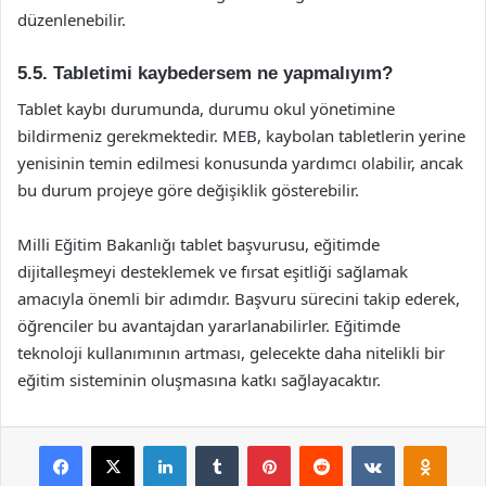
düzenlenebilir.
5.5. Tabletimi kaybedersem ne yapmalıyım?
Tablet kaybı durumunda, durumu okul yönetimine
bildirmeniz gerekmektedir. MEB, kaybolan tabletlerin yerine
yenisinin temin edilmesi konusunda yardımcı olabilir, ancak
bu durum projeye göre değişiklik gösterebilir.
Milli Eğitim Bakanlığı tablet başvurusu, eğitimde
dijitalleşmeyi desteklemek ve fırsat eşitliği sağlamak
amacıyla önemli bir adımdır. Başvuru sürecini takip ederek,
öğrenciler bu avantajdan yararlanabilirler. Eğitimde
teknoloji kullanımının artması, gelecekte daha nitelikli bir
eğitim sisteminin oluşmasına katkı sağlayacaktır.
Facebook
X
LinkedIn
Tumblr
Pinterest
Reddit
VKontakte
Odnok