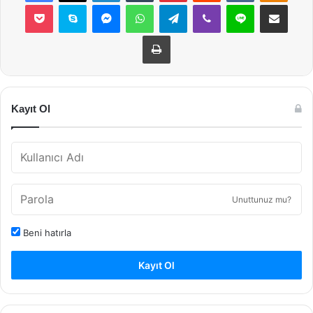
Pocket
Skype
Messenger
WhatsApp
Telegram
Viber
Line
E-Posta ile payla
Yazdır
Kayıt Ol
Unuttunuz mu?
Beni hatırla
Kayıt Ol