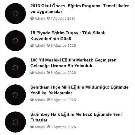
2013 Okul Öncesi Eğitim Programı: Temel İlkeler
ve Uygulamalar
Admin
7 Ağustos 2026
15 Piyade Eğitim Tugayı: Türk Silahlı
Kuvvetleri’nin Gücü
Admin
6 Ağustos 2026
100 Yıl Mesleki Eğitim Merkezi: Geçmişten
Geleceğe Uzanan Bir Yolculuk
Admin
6 Ağustos 2026
Şehitkamil İlçe Milli Eğitim Müdürlüğü: Eğitimde
Yenilikçi Yaklaşımlar
Admin
5 Ağustos 2026
Şahinbey Halk Eğitim Merkezi: Eğitimde Yeni
Fırsatlar
Admin
5 Ağustos 2026