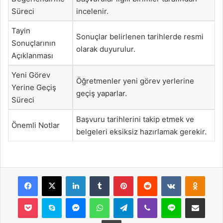
Süreci
incelenir.
Tayin
Sonuçlar belirlenen tarihlerde resmi
Sonuçlarının
olarak duyurulur.
Açıklanması
Yeni Görev
Öğretmenler yeni görev yerlerine
Yerine Geçiş
geçiş yaparlar.
Süreci
Başvuru tarihlerini takip etmek ve
Önemli Notlar
belgeleri eksiksiz hazırlamak gerekir.
Facebook
X
LinkedIn
Tumblr
Pinterest
Reddit
VKontakte
Odnok
Pocket
Skype
Messenger
WhatsApp
Telegram
Viber
Line
E-Posta ile payla
Yazdır