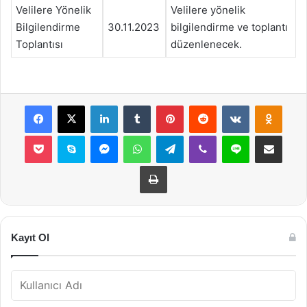
Velilere Yönelik
Velilere yönelik
Bilgilendirme
30.11.2023
bilgilendirme ve toplantı
Toplantısı
düzenlenecek.
Facebook
X
LinkedIn
Tumblr
Pinterest
Reddit
VKontakte
Odnok
Pocket
Skype
Messenger
WhatsApp
Telegram
Viber
Line
E-Posta ile payla
Yazdır
Kayıt Ol