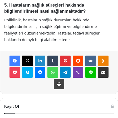
5. Hastaların sağlık süreçleri hakkında
bilgilendirilmesi nasıl sağlanmaktadır?
Poliklinik, hastaların sağlık durumları hakkında
bilgilendirilmesi için sağlık eğitimi ve bilgilendirme
faaliyetleri düzenlemektedir. Hastalar, tedavi süreçleri
hakkında detaylı bilgi alabilmektedir.
Facebook
X
LinkedIn
Tumblr
Pinterest
Reddit
VKontakte
Odnok
Pocket
Skype
Messenger
WhatsApp
Telegram
Viber
Line
E-Posta ile payla
Yazdır
Kayıt Ol