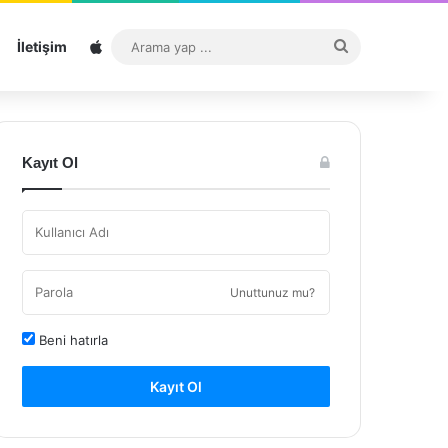
Sitemap
Arama
İletişim
yap
...
Kayıt Ol
Unuttunuz mu?
Beni hatırla
Kayıt Ol