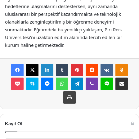
hedeflerine ulaşmalarını desteklerken, aynı zamanda
uluslararası bir perspektif kazandırmakta ve teknolojik
olanaklarla zenginleştirilmiş bir öğrenme deneyimi
sunmaktadır. Eğitimdeki bu yenilikçi yaklaşım, Piri Reis
Üniversitesi’ni uzaktan eğitim alanında tercih edilen bir
kurum haline getirmektedir.
Facebook
X
LinkedIn
Tumblr
Pinterest
Reddit
VKontakte
Odnok
Pocket
Skype
Messenger
WhatsApp
Telegram
Viber
Line
E-Posta ile payla
Yazdır
Kayıt Ol