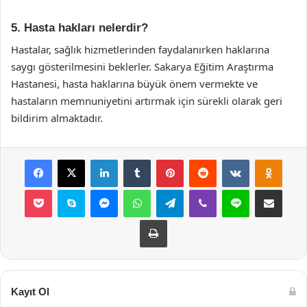
5. Hasta hakları nelerdir?
Hastalar, sağlık hizmetlerinden faydalanırken haklarına
saygı gösterilmesini beklerler. Sakarya Eğitim Araştırma
Hastanesi, hasta haklarına büyük önem vermekte ve
hastaların memnuniyetini artırmak için sürekli olarak geri
bildirim almaktadır.
Facebook
X
LinkedIn
Tumblr
Pinterest
Reddit
VKontakte
Odnok
Pocket
Skype
Messenger
WhatsApp
Telegram
Viber
Line
E-Posta ile payla
Yazdır
Kayıt Ol