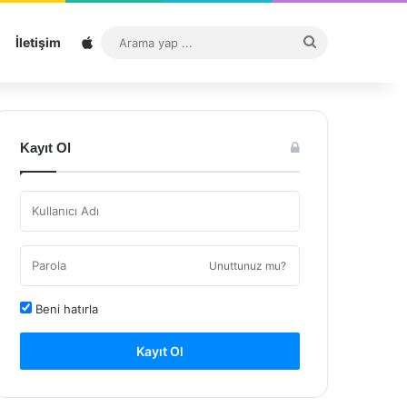
Sitemap
Arama
İletişim
yap
...
Kayıt Ol
Unuttunuz mu?
Beni hatırla
Kayıt Ol