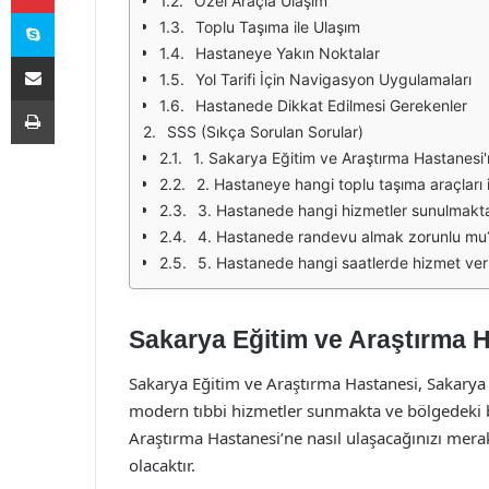
Özel Araçla Ulaşım
Skype
Toplu Taşıma ile Ulaşım
Hastaneye Yakın Noktalar
E-Posta ile paylaş
Yol Tarifi İçin Navigasyon Uygulamaları
Yazdır
Hastanede Dikkat Edilmesi Gerekenler
SSS (Sıkça Sorulan Sorular)
1. Sakarya Eğitim ve Araştırma Hastanesi'
2. Hastaneye hangi toplu taşıma araçları i
3. Hastanede hangi hizmetler sunulmakt
4. Hastanede randevu almak zorunlu mu
5. Hastanede hangi saatlerde hizmet ver
Sakarya Eğitim ve Araştırma Ha
Sakarya Eğitim ve Araştırma Hastanesi, Sakarya i
modern tıbbi hizmetler sunmakta ve bölgedeki b
Araştırma Hastanesi’ne nasıl ulaşacağınızı merak
olacaktır.