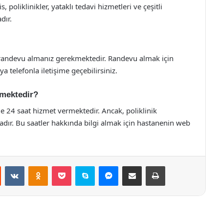
 poliklinikler, yataklı tedavi hizmetleri ve çeşitli
dır.
 randevu almanız gerekmektedir. Randevu almak için
a telefonla iletişime geçebilirsiniz.
lmektedir?
e 24 saat hizmet vermektedir. Ancak, poliklinik
tadır. Bu saatler hakkında bilgi almak için hastanenin web
st
Reddit
VKontakte
Odnoklassniki
Pocket
Skype
Messenger
E-Posta ile paylaş
Yazdır