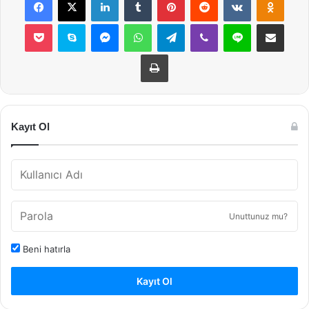
Pocket
Skype
Messenger
WhatsApp
Telegram
Viber
Line
E-Posta ile payla
Yazdır
Kayıt Ol
Unuttunuz mu?
Beni hatırla
Kayıt Ol