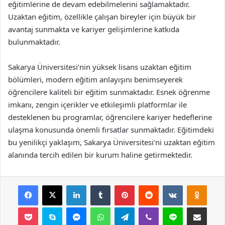
eğitimlerine de devam edebilmelerini sağlamaktadır.
Uzaktan eğitim, özellikle çalışan bireyler için büyük bir
avantaj sunmakta ve kariyer gelişimlerine katkıda
bulunmaktadır.
Sakarya Üniversitesi’nin yüksek lisans uzaktan eğitim
bölümleri, modern eğitim anlayışını benimseyerek
öğrencilere kaliteli bir eğitim sunmaktadır. Esnek öğrenme
imkanı, zengin içerikler ve etkileşimli platformlar ile
desteklenen bu programlar, öğrencilere kariyer hedeflerine
ulaşma konusunda önemli fırsatlar sunmaktadır. Eğitimdeki
bu yenilikçi yaklaşım, Sakarya Üniversitesi’ni uzaktan eğitim
alanında tercih edilen bir kurum haline getirmektedir.
Facebook
X
LinkedIn
Tumblr
Pinterest
Reddit
VKontakte
Odnok
Pocket
Skype
Messenger
WhatsApp
Telegram
Viber
Line
E-Posta ile payla