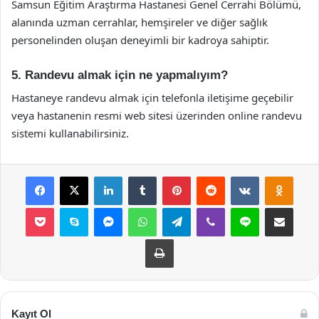
Samsun Eğitim Araştırma Hastanesi Genel Cerrahi Bölümü,
alanında uzman cerrahlar, hemşireler ve diğer sağlık
personelinden oluşan deneyimli bir kadroya sahiptir.
5. Randevu almak için ne yapmalıyım?
Hastaneye randevu almak için telefonla iletişime geçebilir
veya hastanenin resmi web sitesi üzerinden online randevu
sistemi kullanabilirsiniz.
Facebook
X
LinkedIn
Tumblr
Pinterest
Reddit
VKontakte
Odnok
Pocket
Skype
Messenger
WhatsApp
Telegram
Viber
Line
E-Posta ile payla
Yazdır
Kayıt Ol