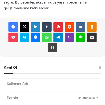
sağlar. Bu beceriler, akademik ve yaşam becerilerini
geliştirmelerine katkı sağlar.
Facebook
X
LinkedIn
Tumblr
Pinterest
Reddit
VKontakte
Odnok
Pocket
Skype
Messenger
WhatsApp
Telegram
Viber
Line
E-Posta ile payla
Yazdır
Kayıt Ol
Unuttunuz mu?