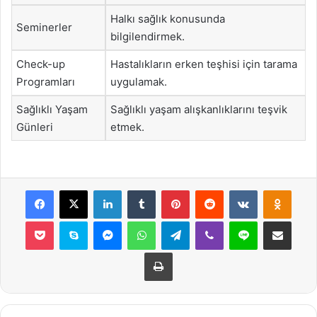
Halkı sağlık konusunda
Seminerler
bilgilendirmek.
Check-up
Hastalıkların erken teşhisi için tarama
Programları
uygulamak.
Sağlıklı Yaşam
Sağlıklı yaşam alışkanlıklarını teşvik
Günleri
etmek.
Facebook
X
LinkedIn
Tumblr
Pinterest
Reddit
VKontakte
Odnok
Pocket
Skype
Messenger
WhatsApp
Telegram
Viber
Line
E-Posta ile payla
Yazdır