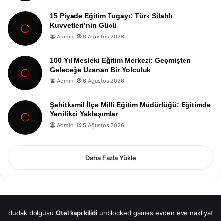
15 Piyade Eğitim Tugayı: Türk Silahlı
Kuvvetleri’nin Gücü
Admin
6 Ağustos 2026
100 Yıl Mesleki Eğitim Merkezi: Geçmişten
Geleceğe Uzanan Bir Yolculuk
Admin
6 Ağustos 2026
Şehitkamil İlçe Milli Eğitim Müdürlüğü: Eğitimde
Yenilikçi Yaklaşımlar
Admin
5 Ağustos 2026
Daha Fazla Yükle
dudak dolgusu
Otel kapı kilidi
unblocked games
evden eve nakliyat