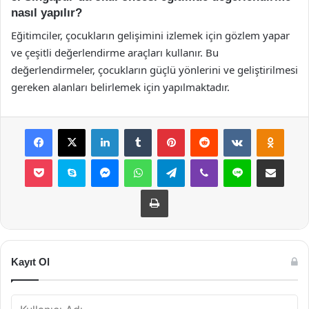
nasıl yapılır?
Eğitimciler, çocukların gelişimini izlemek için gözlem yapar
ve çeşitli değerlendirme araçları kullanır. Bu
değerlendirmeler, çocukların güçlü yönlerini ve geliştirilmesi
gereken alanları belirlemek için yapılmaktadır.
Facebook
X
LinkedIn
Tumblr
Pinterest
Reddit
VKontakte
Odnok
Pocket
Skype
Messenger
WhatsApp
Telegram
Viber
Line
E-Posta ile payla
Yazdır
Kayıt Ol