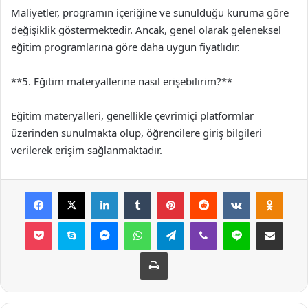
Maliyetler, programın içeriğine ve sunulduğu kuruma göre
değişiklik göstermektedir. Ancak, genel olarak geleneksel
eğitim programlarına göre daha uygun fiyatlıdır.
**5. Eğitim materyallerine nasıl erişebilirim?**
Eğitim materyalleri, genellikle çevrimiçi platformlar
üzerinden sunulmakta olup, öğrencilere giriş bilgileri
verilerek erişim sağlanmaktadır.
Facebook
X
LinkedIn
Tumblr
Pinterest
Reddit
VKontakte
Odnok
Pocket
Skype
Messenger
WhatsApp
Telegram
Viber
Line
E-Posta ile payla
Yazdır