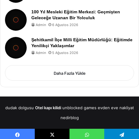
100 Yıl Mesleki Eğitim Merkezi: Geçmişten
Geleceğe Uzanan Bir Yolculuk
Admin
6 Ağustos 2026
Şehitkamil İlçe Milli Eğitim Müdürlüğü: Eğitimde
Yenilikçi Yaklaşımlar
Admin
5 Ağustos 2026
Daha Fazla Yükle
dudak dolgusu
Otel kapı kilidi
unblocked games
evden eve nakliyat
nedirblog