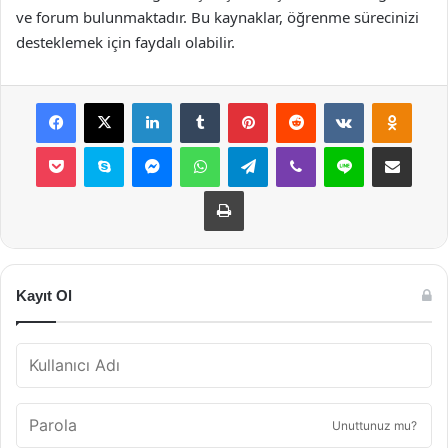
ve forum bulunmaktadır. Bu kaynaklar, öğrenme sürecinizi
desteklemek için faydalı olabilir.
Facebook
X
LinkedIn
Tumblr
Pinterest
Reddit
VKontakte
Odnok
Pocket
Skype
Messenger
WhatsApp
Telegram
Viber
Line
E-Posta ile payla
Yazdır
Kayıt Ol
Unuttunuz mu?