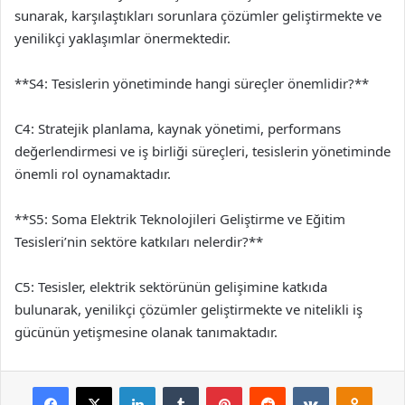
sunarak, karşılaştıkları sorunlara çözümler geliştirmekte ve
yenilikçi yaklaşımlar önermektedir.
**S4: Tesislerin yönetiminde hangi süreçler önemlidir?**
C4: Stratejik planlama, kaynak yönetimi, performans
değerlendirmesi ve iş birliği süreçleri, tesislerin yönetiminde
önemli rol oynamaktadır.
**S5: Soma Elektrik Teknolojileri Geliştirme ve Eğitim
Tesisleri’nin sektöre katkıları nelerdir?**
C5: Tesisler, elektrik sektörünün gelişimine katkıda
bulunarak, yenilikçi çözümler geliştirmekte ve nitelikli iş
gücünün yetişmesine olanak tanımaktadır.
Facebook
X
LinkedIn
Tumblr
Pinterest
Reddit
VKontakte
Odnok