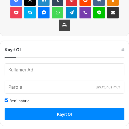
Pocket
Skype
Messenger
WhatsApp
Telegram
Viber
Line
E-Posta ile payla
Yazdır
Kayıt Ol
Unuttunuz mu?
Beni hatırla
Kayıt Ol