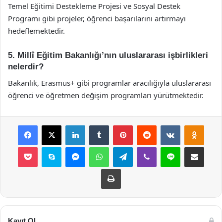
Temel Eğitimi Destekleme Projesi ve Sosyal Destek
Programı gibi projeler, öğrenci başarılarını artırmayı
hedeflemektedir.
5. Millî Eğitim Bakanlığı’nın uluslararası işbirlikleri
nelerdir?
Bakanlık, Erasmus+ gibi programlar aracılığıyla uluslararası
öğrenci ve öğretmen değişim programları yürütmektedir.
Facebook
X
LinkedIn
Tumblr
Pinterest
Reddit
VKontakte
Odnok
Pocket
Skype
Messenger
WhatsApp
Telegram
Viber
Line
E-Posta ile payla
Yazdır
Kayıt Ol